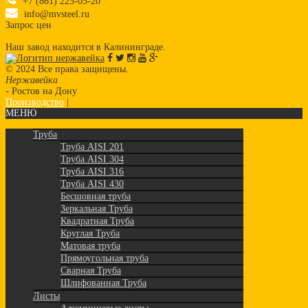
+7 (861) 225-05-20
info@mvsteel.ru
Запрос цен
Наш завод находится в Калининграде.
© 2024 Все права защищены.
Нержавейка
- Ростов на Дону
Производство
|
Нержавеющая сталь
МЕНЮ
Труба
Труба AISI 201
Труба AISI 304
Труба AISI 316
Труба AISI 430
Бесшовная труба
Зеркальная Труба
Квадратная Труба
Круглая Труба
Матовая труба
Прямоугольная труба
Сварная Труба
Шлифованная Труба
Листы