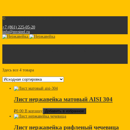
©
Нержавейка г. Ростов-на-Дону
+7 (861) 225-05-20
info@mvsteel.ru
Лист нержавеющий aisi 304
Нержавейка
>
Товары
>
Листы нержавейка
>
Листы Aisi 304
Здесь все 4 товара
Лист нержавейка матовый AISI 304
₽
0.00
В корзину
Добавить в избранное
Лист нержавейка рифленый чечевица