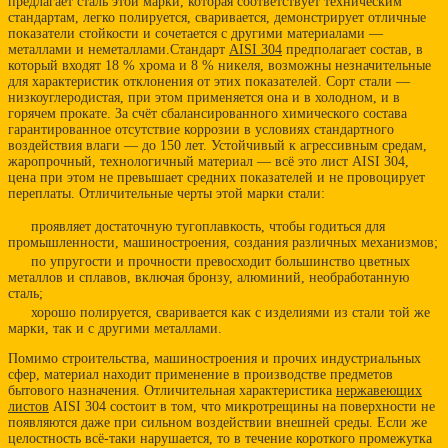
предлагает сталь этой марки, которая соответствует техническим
стандартам, легко полируется, сваривается, демонстрирует отличные
показатели стойкости и сочетается с другими материалами —
металлами и неметаллами.Стандарт
AISI 304
предполагает состав, в
который входят 18 % хрома и 8 % никеля, возможны незначительные
для характеристик отклонения от этих показателей. Сорт стали —
низкоуглеродистая, при этом применяется она и в холодном, и в
горячем прокате. За счёт сбалансированного химического состава
гарантированное отсутствие коррозии в условиях стандартного
воздействия влаги — до 150 лет. Устойчивый к агрессивным средам,
жаропрочный, технологичный материал — всё это лист AISI 304,
цена при этом не превышает средних показателей и не провоцирует
переплаты. Отличительные черты этой марки стали:
проявляет достаточную тугоплавкость, чтобы годиться для
промышленности, машиностроения, создания различных механизмов;
по упругости и прочности превосходит большинство цветных
металлов и сплавов, включая бронзу, алюминий, необработанную
сталь;
хорошо полируется, сваривается как с изделиями из стали той же
марки, так и с другими металлами.
Помимо строительства, машиностроения и прочих индустриальных
сфер, материал находит применение в производстве предметов
бытового назначения. Отличительная характеристика
нержавеющих
листов
AISI 304 состоит в том, что микротрещины на поверхности не
появляются даже при сильном воздействии внешней среды. Если же
целостность всё-таки нарушается, то в течение короткого промежутка