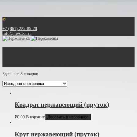
©
Нержавейка г. Ростов-на-Дону
+7 (861) 225-05-20
info@mvsteel.ru
Стальной сортовой прокат
Нержавейка
>
Товары
>
Сортовой прокат
Здесь все 8 товаров
Квадрат нержавеющий (пруток)
₽
0.00
В корзину
Добавить в избранное
Круг нержавеющий (пруток)