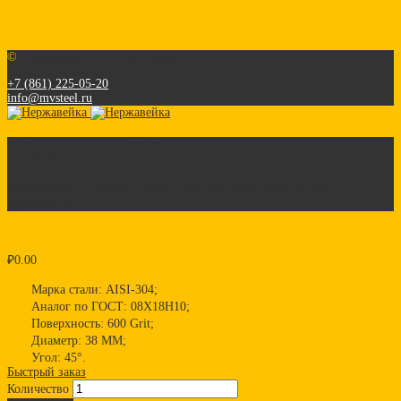
©
Нержавейка г. Ростов-на-Дону
+7 (861) 225-05-20
info@mvsteel.ru
Ложемент 45°
Нержавейка
>
Товары
>
Фурнитура для ограждений лестниц
>
Ложемент 45°
₽
0.00
Марка стали: AISI-304;
Аналог по ГОСТ: 08Х18Н10;
Поверхность: 600 Grit;
Диаметр: 38 ММ;
Угол: 45°.
Быстрый заказ
Количество