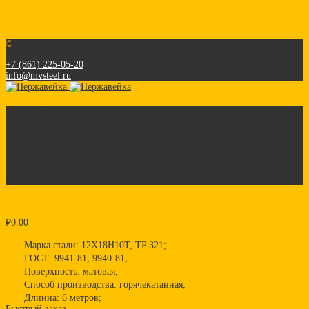
©
Нержавейка г. Ростов-на-Дону
+7 (861) 225-05-20
info@mvsteel.ru
Труба нержавеющая бесшовная
12Х18Н10Т
Нержавейка
>
Товары
>
Труба нержавейка
>
Бесшовная труба
>
Труба
нержавеющая бесшовная 12Х18Н10Т
₽
0.00
Марка стали: 12Х18Н10Т, TP 321;
ГОСТ: 9941-81, 9940-81;
Поверхность: матовая;
Способ производства: горячекатанная;
Длинна: 6 метров;
Быстрый заказ