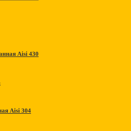
нная Aisi 430
4
ая Aisi 304