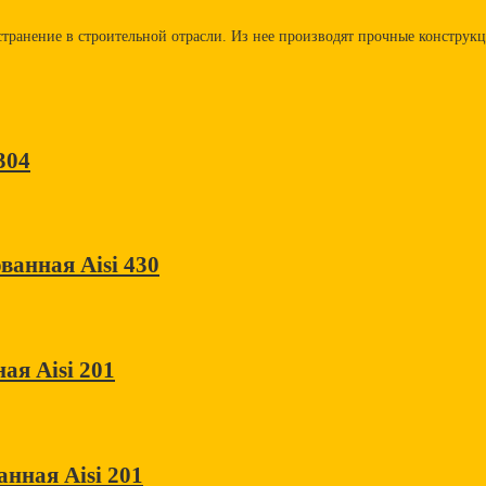
транение в строительной отрасли. Из нее производят прочные конструк
304
анная Aisi 430
ая Aisi 201
нная Aisi 201