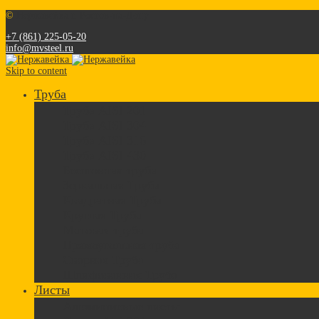
©
Нержавейка г. Ростов-на-Дону
+7 (861) 225-05-20
info@mvsteel.ru
Skip to content
Труба
Труба AISI 201
Труба AISI 304
Труба AISI 316
Труба AISI 430
Бесшовная труба
Зеркальная Труба
Квадратная Труба
Круглая Труба
Матовая труба
Прямоугольная труба
Сварная Труба
Шлифованная Труба
Листы
Алюминиевые листы