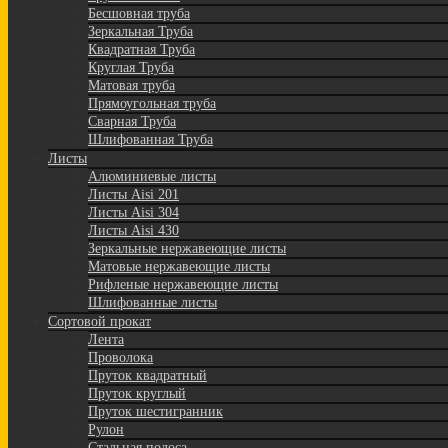
Бесшовная труба
Зеркальная Труба
Квадратная Труба
Круглая Труба
Матовая труба
Прямоугольная труба
Сварная Труба
Шлифованная Труба
Листы
Алюминиевые листы
Листы Aisi 201
Листы Aisi 304
Листы Aisi 430
Зеркальные нержавеющие листы
Матовые нержавеющие листы
Рифленые нержавеющие листы
Шлифованные листы
Сортовой прокат
Лента
Проволока
Пруток квадратный
Пруток круглый
Пруток шестигранник
Рулон
Стальная полоса