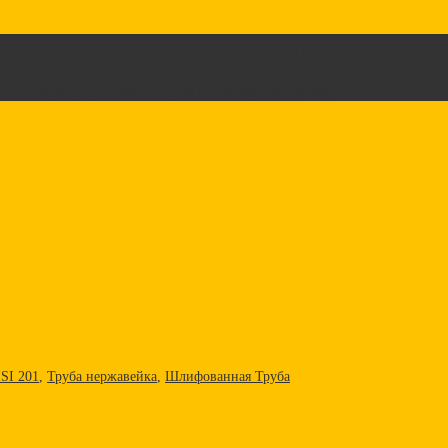
я шлифованная Aisi 201
ба нержавеющая прямоугольная шлифованная Aisi 201
SI 201
,
Труба нержавейка
,
Шлифованная Труба