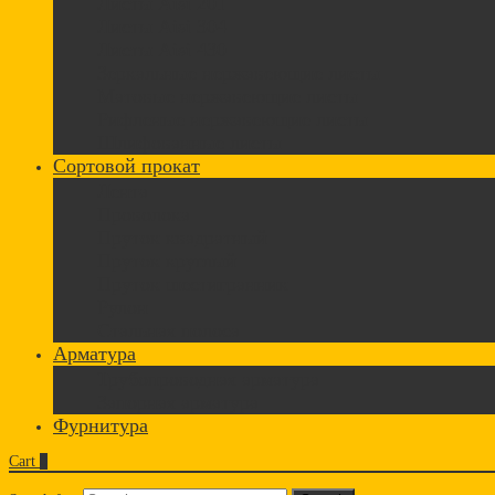
Листы Aisi 201
Листы Aisi 304
Листы Aisi 430
Зеркальные нержавеющие листы
Матовые нержавеющие листы
Рифленые нержавеющие листы
Шлифованные листы
Сортовой прокат
Лента
Проволока
Пруток квадратный
Пруток круглый
Пруток шестигранник
Рулон
Стальная полоса
Арматура
Трубопроводная арматура
Запорная арматура
Фурнитура
Cart
0