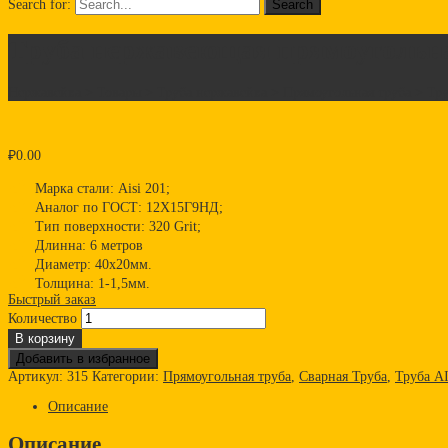
Search for:
Труба нержавеющая прямоугольна
Нержавейка
>
Товары
>
Труба нержавейка
>
Прямоугольная труба
>
Тру
₽
0.00
Марка стали: Aisi 201;
Аналог по ГОСТ: 12Х15Г9НД;
Тип поверхности: 320 Grit;
Длинна: 6 метров
Диаметр: 40х20мм.
Толщина: 1-1,5мм.
Быстрый заказ
Количество
В корзину
Добавить в избранное
Артикул:
315
Категории:
Прямоугольная труба
,
Сварная Труба
,
Труба AI
Описание
Описание