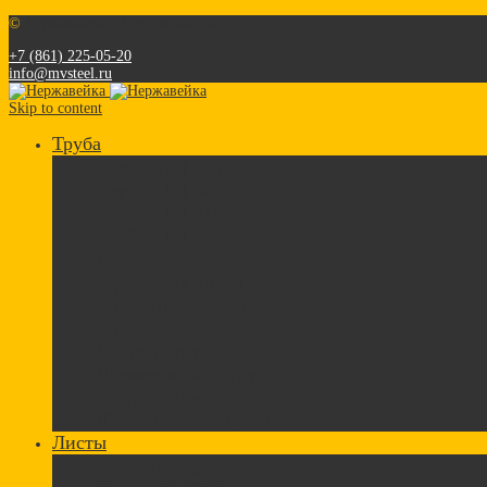
©
Нержавейка г. Ростов-на-Дону
+7 (861) 225-05-20
info@mvsteel.ru
Skip to content
Труба
Труба AISI 201
Труба AISI 304
Труба AISI 316
Труба AISI 430
Бесшовная труба
Зеркальная Труба
Квадратная Труба
Круглая Труба
Матовая труба
Прямоугольная труба
Сварная Труба
Шлифованная Труба
Листы
Алюминиевые листы