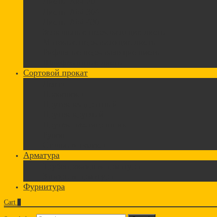
Листы Aisi 201
Листы Aisi 304
Листы Aisi 430
Зеркальные нержавеющие листы
Матовые нержавеющие листы
Рифленые нержавеющие листы
Шлифованные листы
Сортовой прокат
Лента
Проволока
Пруток квадратный
Пруток круглый
Пруток шестигранник
Рулон
Стальная полоса
Арматура
Трубопроводная арматура
Запорная арматура
Фурнитура
Cart
0