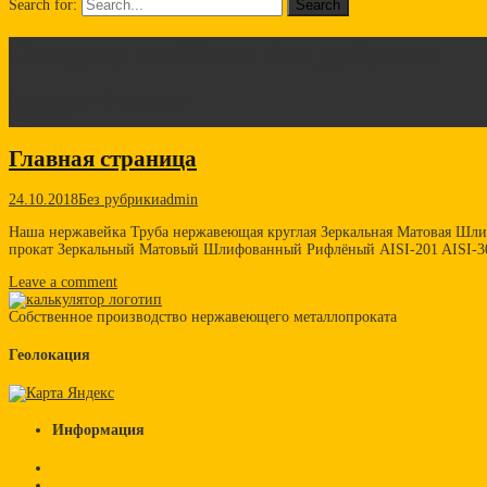
Search for:
Category Archives: Без рубрики
Нержавейка
>
Без рубрики
24
Окт/18
Главная страница
24.10.2018
Без рубрики
admin
Наша нержавейка Труба нержавеющая круглая Зеркальная Матовая Шли
прокат Зеркальный Матовый Шлифованный Рифлёный AISI-201 AISI-30
Leave a comment
Собственное производство нержавеющего металлопроката
Геолокация
Информация
Стандарт AISI 201
Стандарт AISI 304