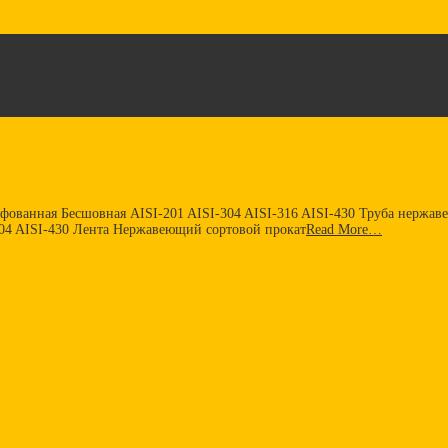
фованная Бесшовная AISI-201 AISI-304 AISI-316 AISI-430 Труба нерж
4 AISI-430 Лента Нержавеющий сортовой прокат
Read More…